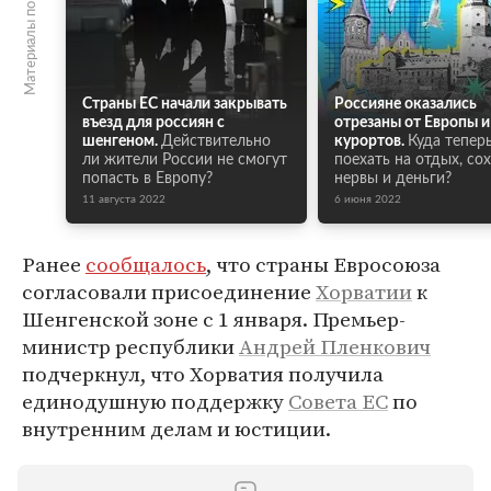
Материалы по теме
Страны ЕС начали закрывать
Россияне оказались
въезд для россиян с
отрезаны от Европы и
шенгеном.
Действительно
курортов.
Куда тепер
ли жители России не смогут
поехать на отдых, со
попасть в Европу?
нервы и деньги?
11 августа 2022
6 июня 2022
Ранее
сообщалось
, что страны Евросоюза
согласовали присоединение
Хорватии
к
Шенгенской зоне с 1 января. Премьер-
министр республики
Андрей Пленкович
подчеркнул, что Хорватия получила
единодушную поддержку
Совета ЕС
по
внутренним делам и юстиции.