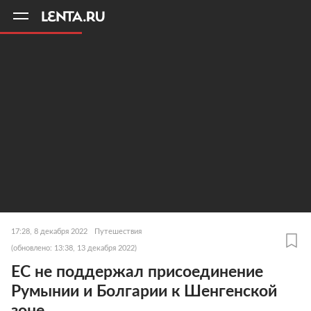
11
A
17:28, 8 декабря 2022
Путешествия
(обновлено: 13:38, 13 декабря 2022)
ЕС не поддержал присоединение
Румынии и Болгарии к Шенгенской
зоне