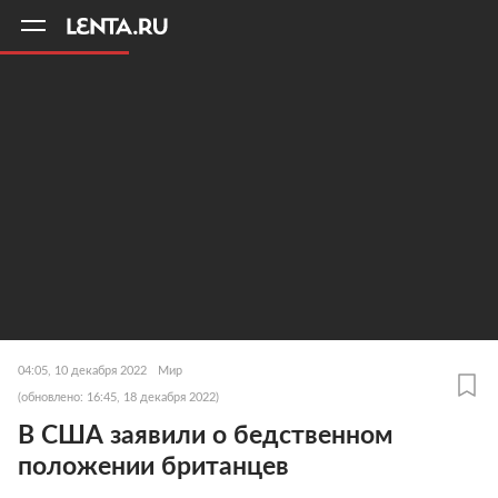
11
A
04:05, 10 декабря 2022
Мир
(обновлено: 16:45, 18 декабря 2022)
В США заявили о бедственном
положении британцев