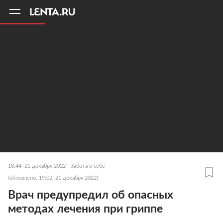
11
A
18:44, 21 декабря 2022
Забота о себе
(обновлено: 19:02, 21 декабря 2022)
Врач предупредил об опасных
методах лечения при гриппе