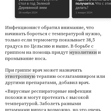
стол в год Зеленой
получается.
Что с эти
Деревянной змеи
делать?
28 ноября 2024
1 января 2024
Инфекционист обратил внимание, что
начинать бороться с температурой нужно,
только если термометр показывает 38,5
градуса по Цельсию и выше. В борьбе с
гриппом на помощь придут
муколитики
и
промывание носа.
При гриппе врач может назначить
этиотропную
терапию осельтамивиром или
другими препаратами, добавил врач.
«Вирусные респираторные инфекции
похожи и могут протекать с высокой
температурой. Заболеть разными
штаммами вируса возможно, но это очень