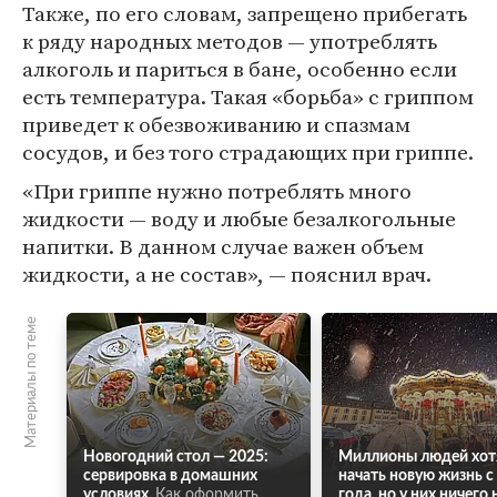
Также, по его словам, запрещено прибегать
к ряду народных методов — употреблять
алкоголь и париться в бане, особенно если
есть температура. Такая «борьба» с гриппом
приведет к обезвоживанию и спазмам
сосудов, и без того страдающих при гриппе.
«При гриппе нужно потреблять много
жидкости — воду и любые безалкогольные
напитки. В данном случае важен объем
жидкости, а не состав», — пояснил врач.
Материалы по теме
Новогодний стол — 2025:
Миллионы людей хот
сервировка в домашних
начать новую жизнь с
условиях.
Как оформить
года, но у них ничего 