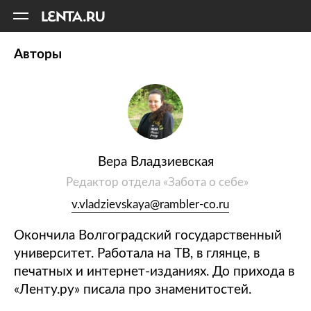
11
A
Авторы
Вера Владзиевская
Редактор отдела «Забота о себе»
v.vladzievskaya@rambler-co.ru
Окончила Волгоградский государственный
университет. Работала на ТВ, в глянце, в
печатных и интернет-изданиях. До прихода в
«Ленту.ру» писала про знаменитостей.