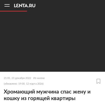
11
A
21:05, 23 декабря 2022
Из жизни
(обновлено: 19:00, 12 марта 2026)
Хромающий мужчина спас жену и
кошку из горящей квартиры