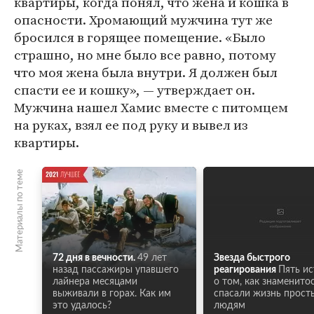
квартиры, когда понял, что жена и кошка в
опасности. Хромающий мужчина тут же
бросился в горящее помещение. «Было
страшно, но мне было все равно, потому
что моя жена была внутри. Я должен был
спасти ее и кошку», — утверждает он.
Мужчина нашел Хамис вместе с питомцем
на руках, взял ее под руку и вывел из
квартиры.
Материалы по теме
72 дня в вечности.
49 лет
Звезда быстрого
назад пассажиры упавшего
реагирования
Пять и
лайнера месяцами
о том, как знаменито
выживали в горах. Как им
спасали жизнь прост
это удалось?
людям