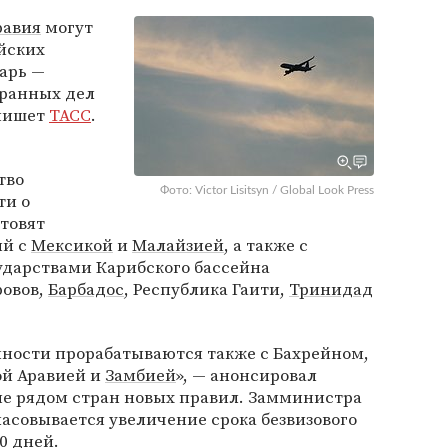
равия
могут
йских
тарь —
транных дел
 пишет
ТАСС
.
тво
Фото: Victor Lisitsyn / Global Look Press
ти о
товят
ий с
Мексикой
и
Малайзией
, а также с
дарствами Карибского бассейна
ровов,
Барбадос
, Республика Гаити,
Тринидад
ности прорабатываются также с Бахрейном,
ой Аравией и
Замбией
», — анонсировал
е рядом стран новых правил. Замминистра
асовывается увеличение срока безвизового
0 дней.