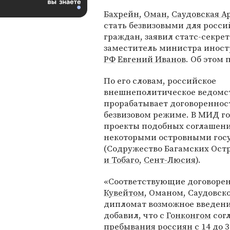
Бахрейн
,
Оман
,
Саудовская А
стать безвизовыми для росси
граждан, заявил статс-секре
заместитель министра инос
РФ
Евгений Иванов
. Об этом
По его словам, российское
внешнеполитическое ведомс
прорабатывает договореннос
безвизовом режиме. В МИД го
проекты подобных соглашен
некоторыми островными госу
(Содружество Багамских Ост
и Тобаго
,
Сент-Люсия
).
«Соответствующие договорен
Кувейтом
, Оманом, Саудовск
дипломат возможное введени
добавил, что с
Гонконгом
согл
пребывания россиян с 14 до 3