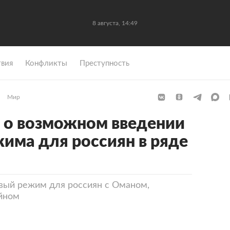
8 августа, 14:49
вия
Конфликты
Преступность
Мир
 о возможном введении
жима для россиян в ряде
ый режим для россиян с Оманом,
ейном