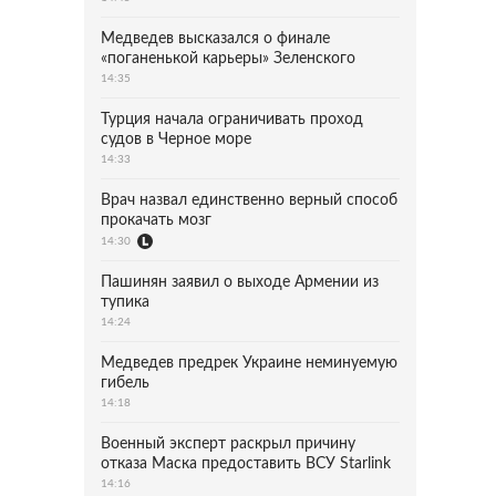
Медведев высказался о финале
«поганенькой карьеры» Зеленского
14:35
Турция начала ограничивать проход
судов в Черное море
14:33
Врач назвал единственно верный способ
прокачать мозг
14:30
Пашинян заявил о выходе Армении из
тупика
14:24
Медведев предрек Украине неминуемую
гибель
14:18
Военный эксперт раскрыл причину
отказа Маска предоставить ВСУ Starlink
14:16