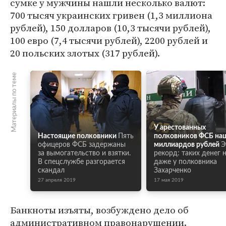
сумке у мужчины нашли несколько валют:
700 тысяч украинских гривен (1,3 миллиона
рублей), 150 долларов (10,3 тысячи рублей),
100 евро (7,4 тысячи рублей), 2200 рублей и
20 польских злотых (317 рублей).
Материалы по теме
У арестованных
Настоящие полковники
Пять
полковников ФСБ на
офицеров ФСБ задержаны
миллиардов рублей
Э
за вымогательство и взятки.
рекорд: таких денег 
В спецслужбе разгорается
даже у полковника
скандал
Захарченко
27 апреля 2019
17 мая 2019
Банкноты изъяты, возбуждено дело об
административном правонарушении.