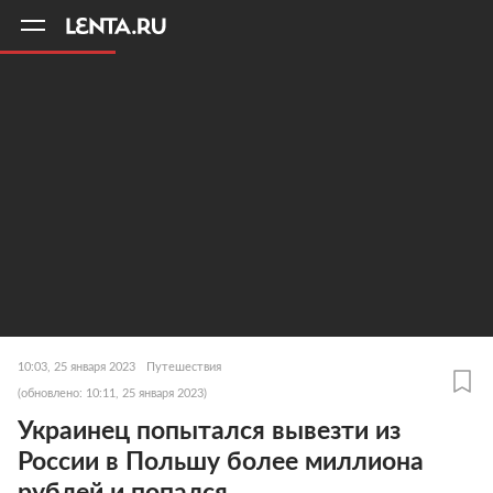
11
A
10:03, 25 января 2023
Путешествия
(обновлено: 10:11, 25 января 2023)
Украинец попытался вывезти из
России в Польшу более миллиона
рублей и попался