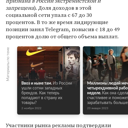
признана в России экстремистской и
запрещена
). Доля доходов в этой
социальной сети упала с 67 до 30
процентов. В то же время лидирующие
позиции занял Telegram, повысив с 18 до 49
процентов долю от общего объема выплат.
Материалы по теме
Ввоз и ныне там.
Из России
Миллионы людей меч
ушли сотни западных
четырехдневной рабо
брендов. Как теперь
неделе.
Как она сдела
попадают в страну их
счастливее и поможе
товары?
зарабатывать больше
2 ноября 2022
23 января 2023
Участники рынка рекламы подтвердили