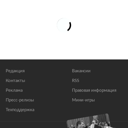
Редакция
Вакансии
Контакты
RSS
Реклама
Правовая информация
Пресс-релизы
Мини-игры
Техподдержка