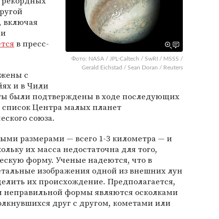
о рекордных
другой
, включая
ми
ется
в пресс-
Фото: NASA / JPL-Caltech / SwRI / MSSS /
Gerald Eichstad / Sean Doran / Reuters
ужены с
йях и в
Чили
рбиты были подтверждены в ходе последующих
 список Центра малых планет
ского союза.
ыми размерами — всего 1-3 километра — и
льку их масса недостаточна для того,
ескую форму. Ученые надеются, что в
етальные изображения одной из внешних лун
делить их происхождение. Предполагается,
и неправильной формы являются осколками
олкнувшихся друг с другом, кометами или