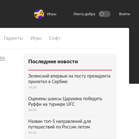
Игры
Лента добра
Войти
Гаджеты
Игры
Софт
Последние новости
Зеленский впервые на посту президента
прилетел в Сербию
19:00
Оценены шансы Царукяна победить
Руффи на турнире UFC
20:02
Назван топ-5 направлений для
путешествий по России летом
20:01