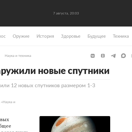
7 августа, 20:03
мос
Оружие
История
Здоровье
Будущее
Техника
Наука и техника
аружили новые спутники
жили 12 новых спутников размером 1-3
 «Наука и
овых
общее