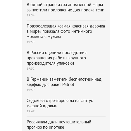
В одной стране из-за аномальной жары
выпустили приложение для поиска тени
19:54
Повзрослевшая «самая красивая девочка
в мире» показала фото интимного
момента с мужем
19:53
В России оценили последствия
прекращения работы крупного
производителя упаковки
19:52
В Германии заметили беспилотник над
верфью для ракет Patriot
19:50
Седокова отреагировала на статус
«черной вдовы»
19:47
Россиянам дали неутешительный
прогноз по ипотеке