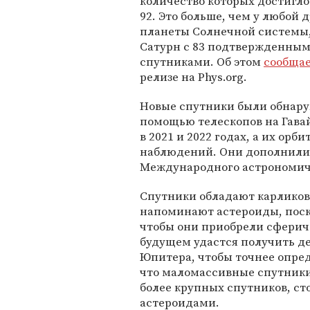
количество которых достигл
92. Это больше, чем у любой 
планеты Солнечной системы
Сатурн с 83 подтвержденны
спутниками. Об этом
сообща
релизе на Phys.org.
Новые спутники были обнар
помощью телескопов на Гава
в 2021 и 2022 годах, а их о
наблюдений. Они дополнили
Международного астрономиче
Спутники обладают карликов
напоминают астероиды, поско
чтобы они приобрели сферич
будущем удастся получить д
Юпитера, чтобы точнее опре
что маломассивные спутник
более крупных спутников, ст
астероидами.