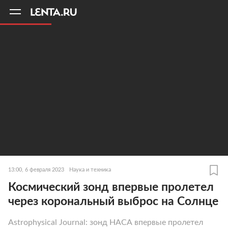
11
A
13:00, 6 февраля 2023
Наука и техника
Космический зонд впервые пролетел
через корональный выброс на Солнце
Astrophysical Journal: зонд НАСА впервые пролетел