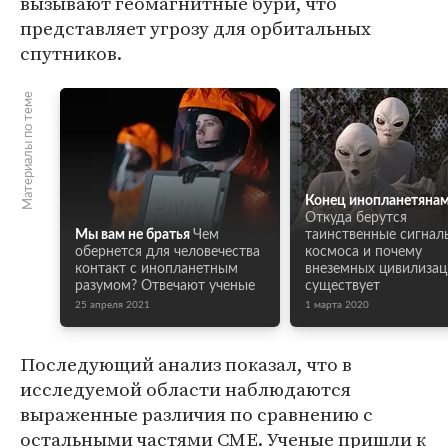
вызывают геомагнитные бури, что
представляет угрозу для орбитальных
спутников.
Материалы по теме
Конец инопланетянам
Откуда берутся
Мы вам не братья
Чем
таинственные сигнал
обернется для человечества
космоса и почему
контакт с инопланетным
внеземных цивилизац
разумом? Отвечают ученые
существует
25 апреля 2021
1 марта 2020
Последующий анализ показал, что в
исследуемой области наблюдаются
выраженные различия по сравнению с
остальными частями CME. Ученые пришли к