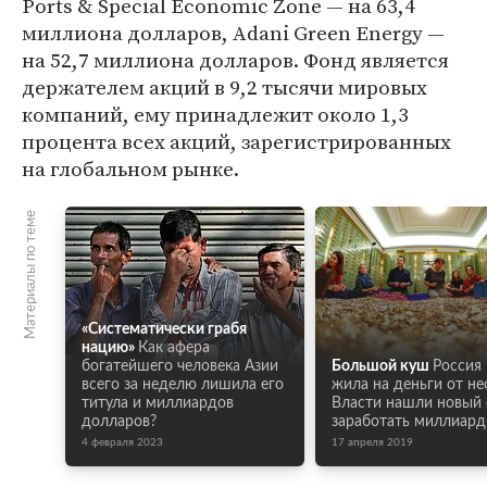
Ports & Special Economic Zone — на 63,4
миллиона долларов, Adani Green Energy —
на 52,7 миллиона долларов. Фонд является
держателем акций в 9,2 тысячи мировых
компаний, ему принадлежит около 1,3
процента всех акций, зарегистрированных
на глобальном рынке.
Материалы по теме
«Систематически грабя
нацию»
Как афера
богатейшего человека Азии
Большой куш
Россия
всего за неделю лишила его
жила на деньги от не
титула и миллиардов
Власти нашли новый 
долларов?
заработать миллиар
4 февраля 2023
17 апреля 2019