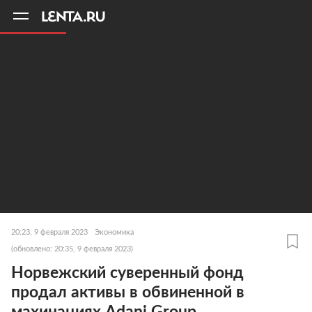
11
A
20:23, 9 февраля 2023
Экономика
(обновлено: 20:35, 9 февраля 2023)
Норвежский суверенный фонд
продал активы в обвиненной в
махинациях Adani Group