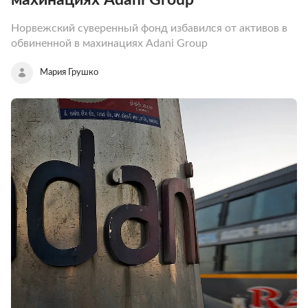
Норвежский суверенный фонд избавился от активов в
обвиненной в махинациях Adani Group
Мария Грушко