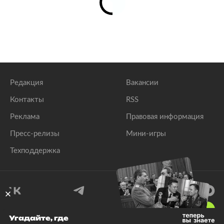
Редакция
Вакансии
Контакты
RSS
Реклама
Правовая информация
Пресс-релизы
Мини-игры
Техподдержка
18
+
Угадайте, где