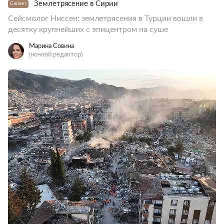
Землетрясение в Сирии
Сюжет
Сейсмолог Ниссен: землетрясения в Турции вошли в
десятку крупнейших с эпицентром на суше
Марина Совина
(ночной редактор)