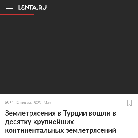
11
A
08:34, 13 февраля 2023
Мир
Землетрясения в Турции вошли в
десятку крупнейших
континентальных землетрясений