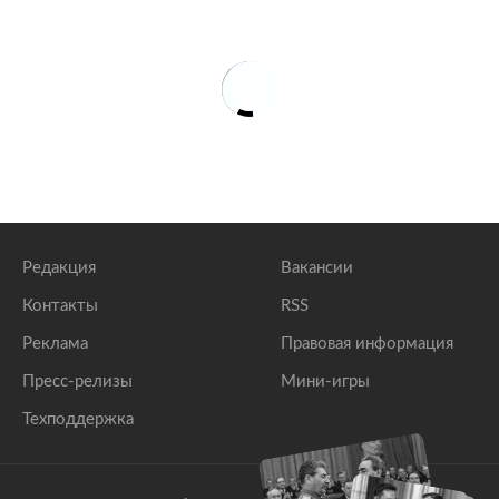
Редакция
Вакансии
Контакты
RSS
Реклама
Правовая информация
Пресс-релизы
Мини-игры
Техподдержка