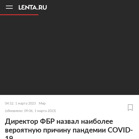
11
A
04:52, 1 марта 2023
Мир
(обновлено: 09:06, 1 марта 2023)
Директор ФБР назвал наиболее
вероятную причину пандемии COVID-
19