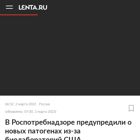
11
A
06:52, 2 марта 2023
Россия
(обновлено: 07:00, 2 марта 2023)
В Роспотребнадзоре предупредили о
новых патогенах из-за
биолабораторий США