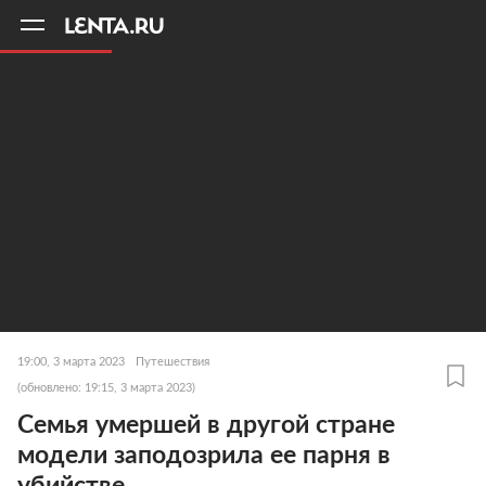
11
A
19:00, 3 марта 2023
Путешествия
(обновлено: 19:15, 3 марта 2023)
Семья умершей в другой стране
модели заподозрила ее парня в
убийстве