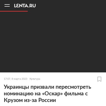
11
A
17:07, 8 марта 2023
Культура
Украинцы призвали пересмотреть
номинацию на «Оскар» фильма с
Крузом из-за России