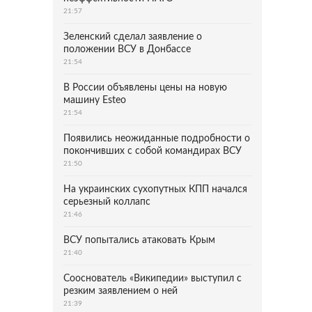
21:57
Зеленский сделал заявление о
положении ВСУ в Донбассе
21:54
В России объявлены цены на новую
машину Esteo
21:54
Появились неожиданные подробности о
покончивших с собой командирах ВСУ
21:50
На украинских сухопутных КПП начался
серьезный коллапс
21:46
ВСУ попытались атаковать Крым
21:40
Сооснователь «Википедии» выступил с
резким заявлением о ней
21:39