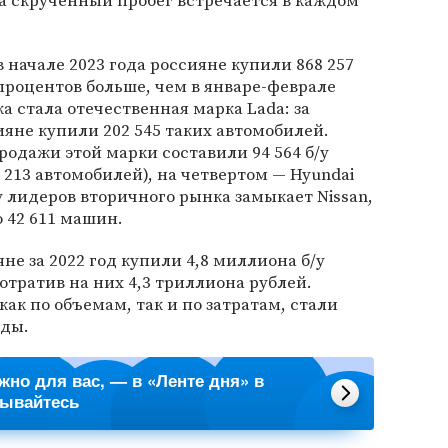
 скрученный пробег встречается в каждом
 в начале 2023 года россияне купили 868 257
 процентов больше, чем в январе-феврале
а стала отечественная марка Lada: за
ияне купили 202 545 таких автомобилей.
продажи этой марки составили 94 564 б/у
 213 автомобилей), на четвертом — Hyundai
у лидеров вторичного рынка замыкает Nissan,
 42 611 машин.
яне за 2022 год купили 4,8 миллиона б/у
тратив на них 4,3 триллиона рублей.
ак по объемам, так и по затратам, стали
нды.
ажно для вас, — в «Ленте дня» в
сывайтесь