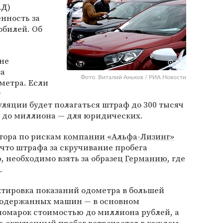
АД)
нность за
обилей. Об
не
за
Фото: Виталий Аньков / РИА Новости
метра. Если
т
уляции будет полагаться штраф до 300 тысяч
и до миллиона — для юридических.
тора по рискам
компании «Альфа-Лизинг»
 что штрафа за скручивание пробега
, необходимо взять за образец
Германию
, где
.
ктировка показаний одометра в большей
подержанных машин — в основном
номарок стоимостью до миллиона рублей, а