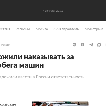
7 августа, 22:15
ствия
Регионы
Москва
69-я параллель
Моя страна
Россия
ожили наказывать за
обега машин
дложили ввести в России ответственность
ссийские