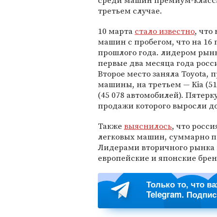
среди машин премиум-класса
третьем случае.
10 марта
стало известно
, что
машин с пробегом, что на 16
прошлого года. лидером рынк
первые два месяца года росс
Второе место заняла Toyota, 
машины, на третьем — Kia (51
(45 078 автомобилей). Пятерк
продажи которого выросли до
Также
выяснилось
, что росси
легковых машин, суммарно по
Лидерами вторичного рынка к
европейские и японские бре
Только то, что в
Telegram. Подпи