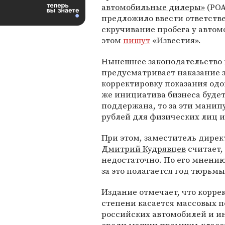
автомобильные дилеры»
(РО
предложило ввести ответстве
скручивание пробега у автом
этом
пишут
«Известия».
Нынешнее законодательство 
предусматривает наказание 
корректировку показания одо
же инициатива бизнеса буде
поддержана, то за эти манип
рублей для физических лиц 
При этом, заместитель дирек
Дмитрий Кудрявцев
считает,
недостаточно. По его мнению
за это полагается год тюрьмы
Издание отмечает, что корре
степени касается массовых 
российских автомобилей и и