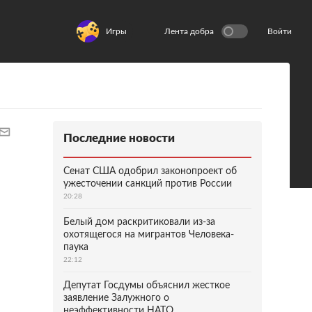
Игры
Лента добра
Войти
Последние новости
Сенат США одобрил законопроект об
ужесточении санкций против России
20:28
Белый дом раскритиковали из-за
охотящегося на мигрантов Человека-
паука
22:12
Депутат Госдумы объяснил жесткое
заявление Залужного о
неэффективности НАТО