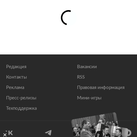
Редакция
Вакансии
Контакты
RSS
Реклама
Правовая информация
Пресс-релизы
Мини-игры
Техподдержка