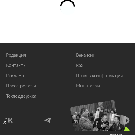
Редакция
Вакансии
Контакты
RSS
Реклама
Правовая информация
Пресс-релизы
Мини-игры
Техподдержка
18
+