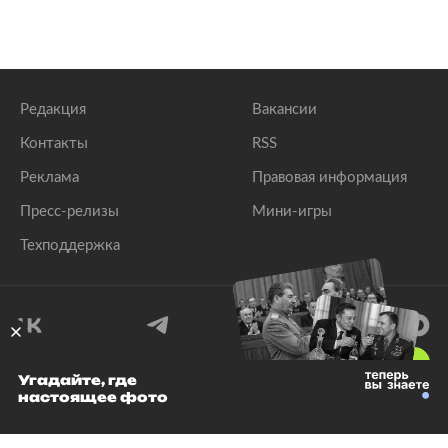
Редакция
Вакансии
Контакты
RSS
Реклама
Правовая информация
Пресс-релизы
Мини-игры
Техподдержка
18
+
Угадайте, где
настоящее фото
© 1999–2026 Все права защищены.
ООО «Лента.Ру»