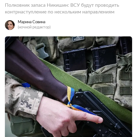
Полковник запаса Никишин: ВСУ будут проводить
контрнаступление по нескольким направлениям
Марина Совина
(ночной редактор)