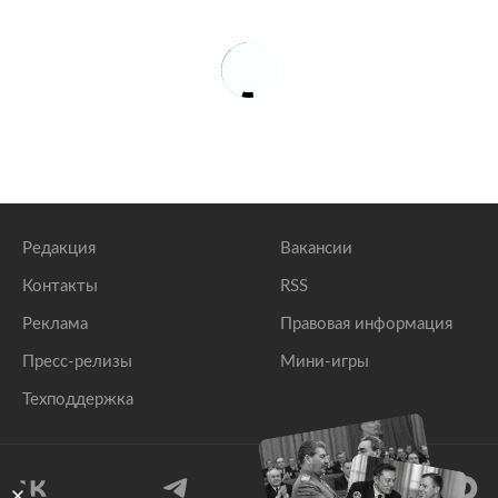
Редакция
Вакансии
Контакты
RSS
Реклама
Правовая информация
Пресс-релизы
Мини-игры
Техподдержка