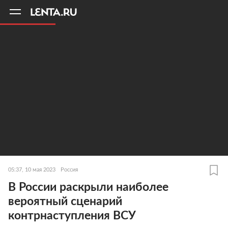
11
A
05:37, 10 мая 2023
Россия
В России раскрыли наиболее
вероятный сценарий
контрнаступления ВСУ