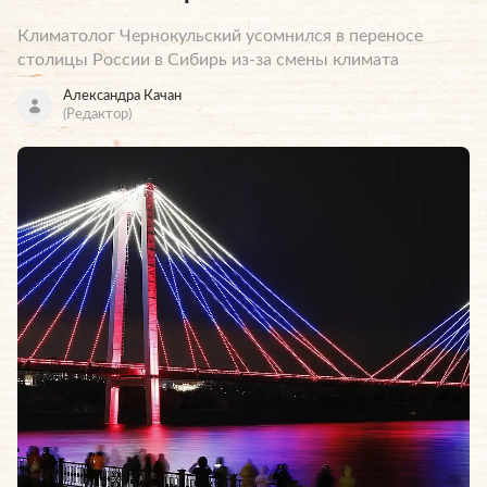
Климатолог Чернокульский усомнился в переносе
столицы России в Сибирь из-за смены климата
Александра Качан
(Редактор)