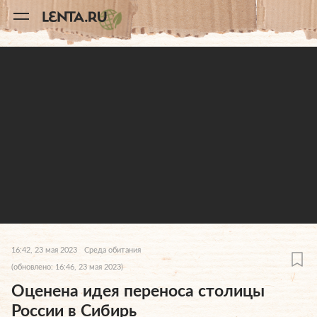
11
A
16:42, 23 мая 2023
Среда обитания
(обновлено: 16:46, 23 мая 2023)
Оценена идея переноса столицы
России в Сибирь