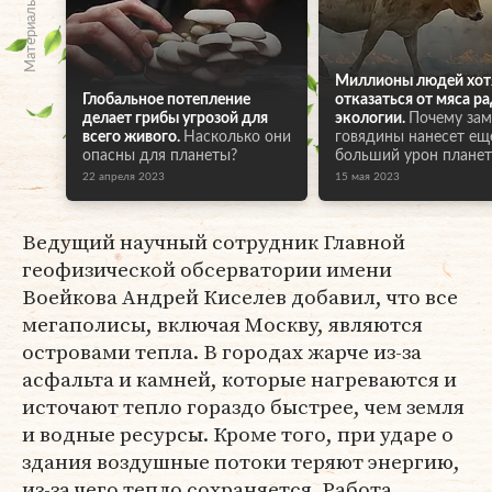
Материалы по теме
Миллионы людей хот
Глобальное потепление
отказаться от мяса р
делает грибы угрозой для
экологии.
Почему зам
всего живого.
Насколько они
говядины нанесет ещ
опасны для планеты?
больший урон планет
22 апреля 2023
15 мая 2023
Ведущий научный сотрудник Главной
геофизической обсерватории имени
Воейкова Андрей Киселев добавил, что все
мегаполисы, включая Москву, являются
островами тепла. В городах жарче из-за
асфальта и камней, которые нагреваются и
источают тепло гораздо быстрее, чем земля
и водные ресурсы. Кроме того, при ударе о
здания воздушные потоки теряют энергию,
из-за чего тепло сохраняется. Работа