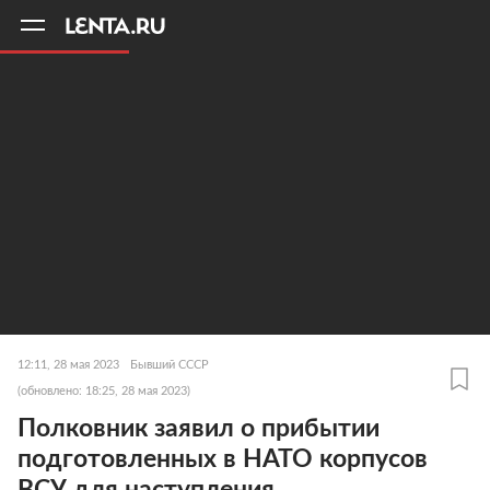
11
A
12:11, 28 мая 2023
Бывший СССР
(обновлено: 18:25, 28 мая 2023)
Полковник заявил о прибытии
подготовленных в НАТО корпусов
ВСУ для наступления