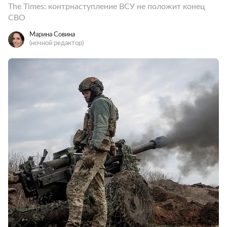
The Times: контрнаступление ВСУ не положит конец
СВО
Марина Совина
(ночной редактор)