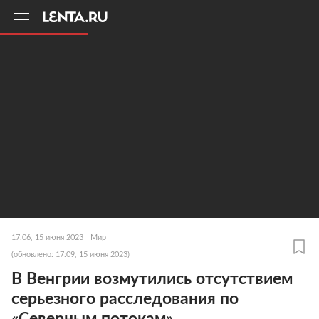
11
A
17:06, 15 июня 2023
Мир
(обновлено: 17:09, 15 июня 2023)
В Венгрии возмутились отсутствием
серьезного расследования по
«Северным потокам»