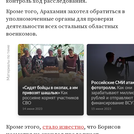
контроль ход расследования.
Кроме того, Арахамия захотел обратиться в
уполномоченные органы для проверки
деятельности всех остальных областных
военкомов.
Материалы по теме
Российские СМИ ата
«Сидят бойцы в окопах, а им
фототролли.
Как они
привозят шашлык»
Как
зарабатывают милли
россияне кормят участников
рублей и отправляют 
СВО
финансирование ВСУ
14 июня 2023
15 июня 2023
Кроме этого,
стало известно
, что Борисов