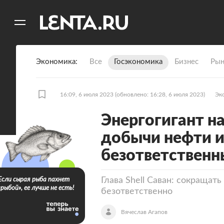
11
A
Экономика
Все
Госэкономика
Бизнес
Рын
16:09, 6 июля 2023
(обновлено: 16:28, 6 июля 2023)
Эк
Энергогигант н
добычи нефти и
безответствен
Глава Shell Саван: сокращать
Если сырая рыба пахнет
«рыбой», ее лучше не есть!
безответственно
Вячеслав Агапов