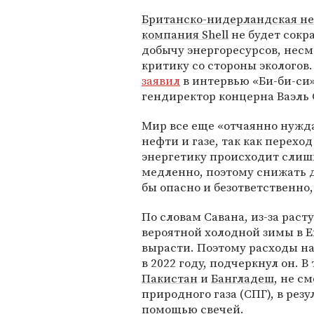
Британско-нидерландская не
компания Shell
не будет сокр
добычу энергоресурсов, несм
критику со стороны экологов.
заявил
в интервью «Би-би-си
гендиректор концерна Ваэль 
Мир все еще «отчаянно нужда
нефти и газе, так как перехо
энергетику происходит сли
медленно, поэтому снижать д
бы опасно и безответственно
По словам Савана, из-за раст
вероятной холодной зимы в Е
вырасти. Поэтому расходы на
в 2022 году, подчеркнул он. В
Пакистан
и
Бангладеш
, не с
природного газа (СПГ), в резу
помощью свечей.