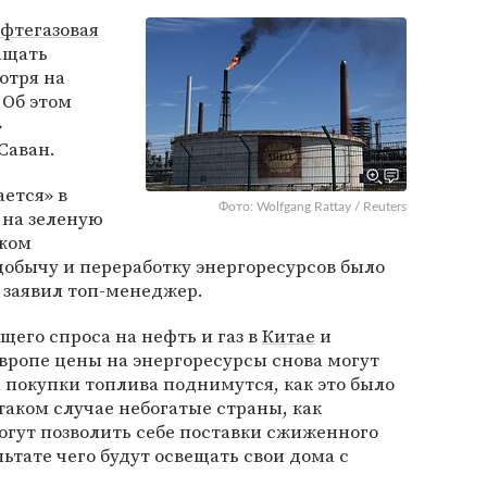
фтегазовая
ащать
отря на
 Об этом
»
Саван.
ется» в
Фото: Wolfgang Rattay / Reuters
д на зеленую
шком
обычу и переработку энергоресурсов было
, заявил топ-менеджер.
ущего спроса на нефть и газ в
Китае
и
вропе цены на энергоресурсы снова могут
 покупки топлива поднимутся, как это было
 таком случае небогатые страны, как
могут позволить себе поставки сжиженного
льтате чего будут освещать свои дома с