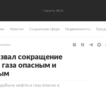
7 августа, 08:51
ки
Капитал
Социальная сфера
Недвижимость
Город
ономика
азвал сокращение
 газа опасным и
ным
 добычу нефти и газа опасно и