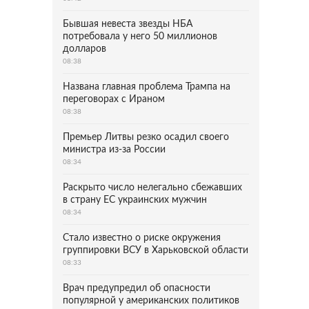
Бывшая невеста звезды НБА
потребовала у него 50 миллионов
долларов
08:38
Названа главная проблема Трампа на
переговорах с Ираном
08:38
Премьер Литвы резко осадил своего
министра из-за России
08:34
Раскрыто число нелегально сбежавших
в страну ЕС украинских мужчин
08:34
Стало известно о риске окружения
группировки ВСУ в Харьковской области
08:33
Врач предупредил об опасности
популярной у американских политиков