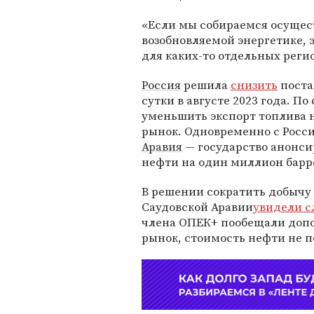
«Если мы собираемся осущест
возобновляемой энергетике, э
для каких-то отдельных реги
Россия
решила
снизить
поста
сутки в августе 2023 года. П
уменьшить экспорт топлива н
рынок. Одновременно с Росс
Аравия
— государство анонси
нефти на один миллион барре
В решении сократить добычу 
Саудовской Аравии
увидели с
члена ОПЕК+ пообещали допо
рынок, стоимость нефти не п