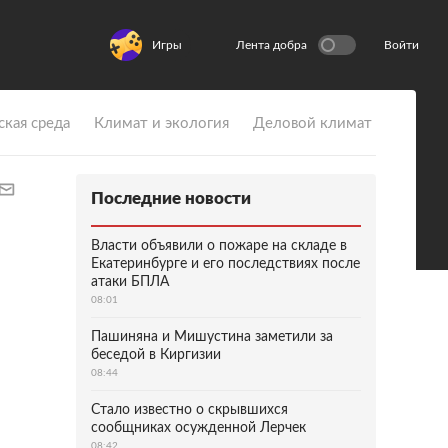
Игры
Лента добра
Войти
ская среда
Климат и экология
Деловой климат
Последние новости
Власти объявили о пожаре на складе в
Екатеринбурге и его последствиях после
атаки БПЛА
08:01
Пашиняна и Мишустина заметили за
беседой в Киргизии
08:44
Стало известно о скрывшихся
сообщниках осужденной Лерчек
08:42