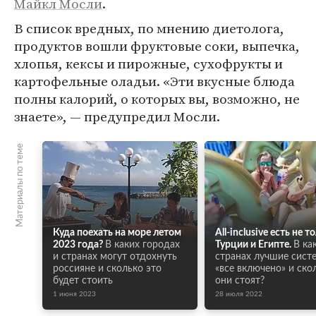
Майкл Мосли
.
В список вредных, по мнению диетолога,
продуктов вошли фруктовые соки, выпечка,
хлопья, кексы и пирожные, сухофрукты и
картофельные оладьи. «Эти вкусные блюда
полны калорий, о которых вы, возможно, не
знаете», — предупредил Мосли.
Материалы по теме
Куда поехать на море летом
All-inclusive есть не т
2023 года?
В каких городах
Турции и Египте.
В ка
и странах могут отдохнуть
странах лучшие сист
россияне и сколько это
«все включено» и ско
будет стоить
они стоят?
1 июня 2023
28 июля 2022