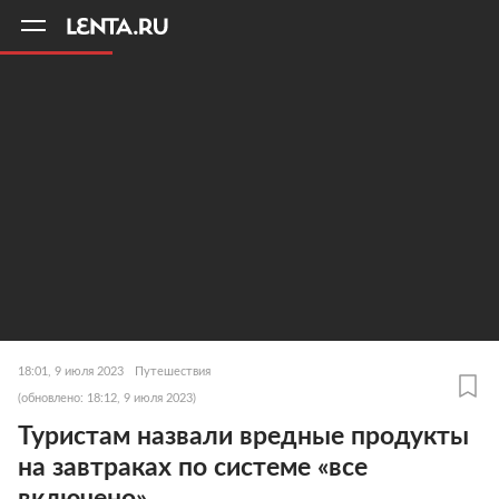
11
A
18:01, 9 июля 2023
Путешествия
(обновлено: 18:12, 9 июля 2023)
Туристам назвали вредные продукты
на завтраках по системе «все
включено»