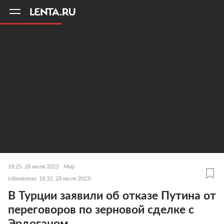
11
A
18:25, 28 июля 2023
Мир
(обновлено: 18:32, 28 июля 2023)
В Турции заявили об отказе Путина от
переговоров по зерновой сделке с
Эрдоганом