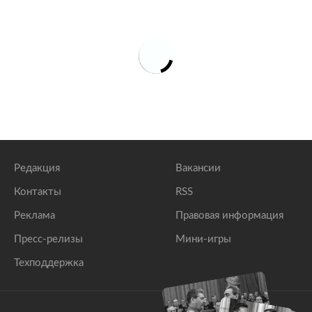
Редакция
Вакансии
Контакты
RSS
Реклама
Правовая информация
Пресс-релизы
Мини-игры
Техподдержка