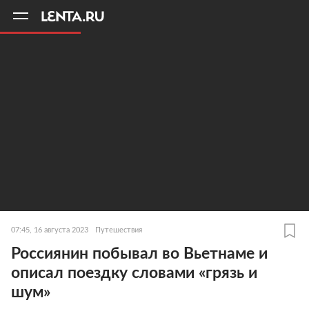
11
A
07:45, 16 августа 2023
Путешествия
Россиянин побывал во Вьетнаме и
описал поездку словами «грязь и
шум»