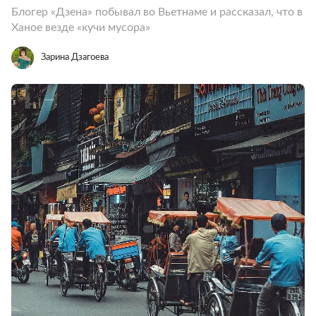
Блогер «Дзена» побывал во Вьетнаме и рассказал, что в
Ханое везде «кучи мусора»
Зарина Дзагоева