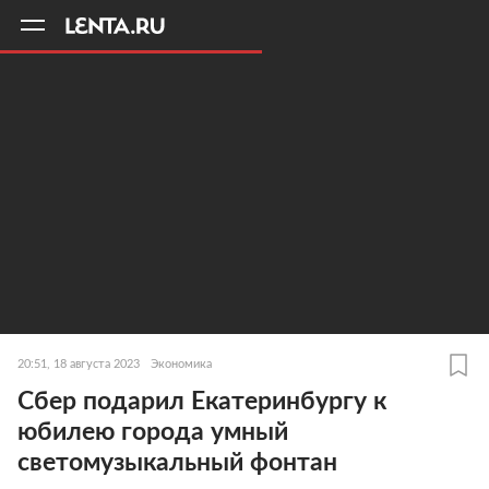
11
A
20:51, 18 августа 2023
Экономика
Сбер подарил Екатеринбургу к
юбилею города умный
светомузыкальный фонтан