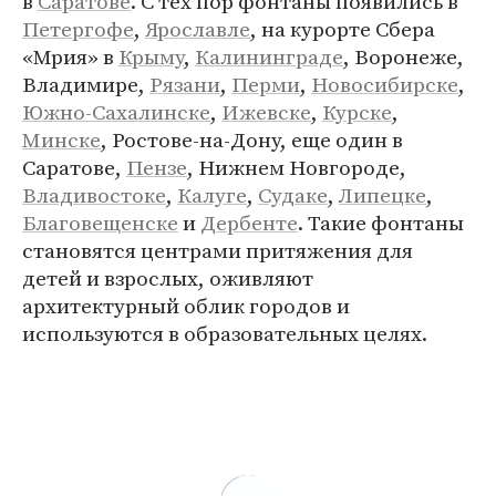
в
Саратове
. С тех пор фонтаны появились в
Петергофе
,
Ярославле
, на курорте Сбера
«Мрия» в
Крыму
,
Калининграде
, Воронеже,
Владимире,
Рязани
,
Перми
,
Новосибирске
,
Южно-Сахалинске
,
Ижевске
,
Курске
,
Минске
, Ростове-на-Дону, еще один в
Саратове,
Пензе
, Нижнем Новгороде,
Владивостоке
,
Калуге
,
Судаке
,
Липецке
,
Благовещенске
и
Дербенте
. Такие фонтаны
становятся центрами притяжения для
детей и взрослых, оживляют
архитектурный облик городов и
используются в образовательных целях.