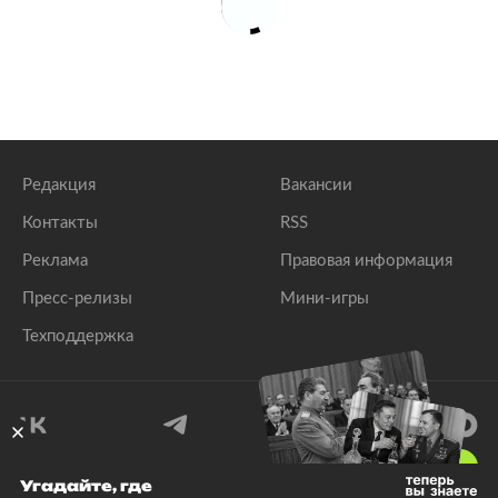
Редакция
Вакансии
Контакты
RSS
Реклама
Правовая информация
Пресс-релизы
Мини-игры
Техподдержка
18
+
Угадайте, где