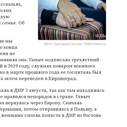
ссказала,
нских
цкую
 семье. Об
ия мы
Фото: Григорий Сысоев / РИА Новости
о конца
меня не
 заявила она. Ганыч подписала трехлетний
й в 2019 году, служила поваром военного
ако в марте прошлого года ее госпиталь был
, а затем переведен в
Кировоград
.
ала в ДНР 2 августа, так как там находились
не нравился непорядок в стране. Ганыч
на вернулась через Европу. Сначала
Германии
, потом отправилась в
Польшу
, а
о женщина смогла попасть в ДНР из Ростова-