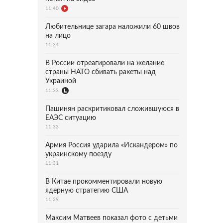
11:40
Любительнице загара наложили 60 швов
на лицо
11:34
В России отреагировали на желание
страны НАТО сбивать ракеты над
Украиной
11:33
Пашинян раскритиковал сложившуюся в
ЕАЭС ситуацию
11:33
Армия Россия ударила «Искандером» по
украинскому поезду
11:31
В Китае прокомментировали новую
ядерную стратегию США
11:29
Максим Матвеев показал фото с детьми