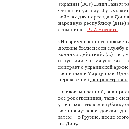
Украины
(ВСУ) Юлия Ганыч ра
что покинула службу в украи
войсках для переезда в Доне
народную республику (ДНР) к
этом пишет
РИА Новости
.
«На время военного положен
должны были нести службу д
военных действий. (…) Нет, 
отпустили, я сама уехала», —
контракт с украинской армие
госпиталя в
Мариуполе
. Одн
перевезен в
Днепропетровск
По словам военной, она приех
все родственники, также ей 
уточнила, что в республику о
военнослужащая доехала до
затем — в
Грузию
, после этог
на-Дону.