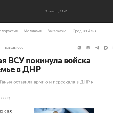
7 августа, 11:42
елоруссия
Молдавия
Закавказье
Средняя Азия
Бывший СССР
я ВСУ покинула войска
емье в ДНР
аныч оставила армию и переехала в ДНР к
 БСССР)
х сил