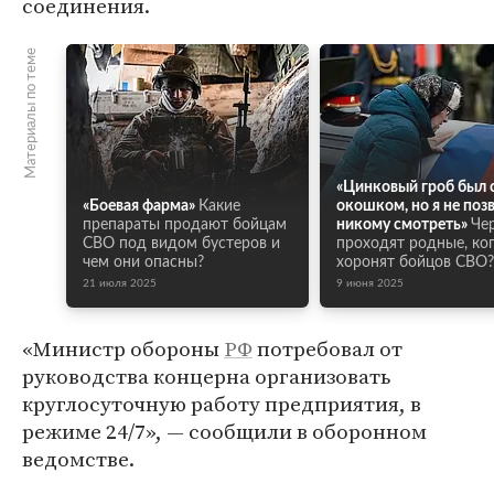
соединения.
Материалы по теме
«Цинковый гроб был 
«Боевая фарма»
Какие
окошком, но я не поз
препараты продают бойцам
никому смотреть»
Чер
СВО под видом бустеров и
проходят родные, ко
чем они опасны?
хоронят бойцов СВО?
21 июля 2025
9 июня 2025
«Министр обороны
РФ
потребовал от
руководства концерна организовать
круглосуточную работу предприятия, в
режиме 24/7», — сообщили в оборонном
ведомстве.