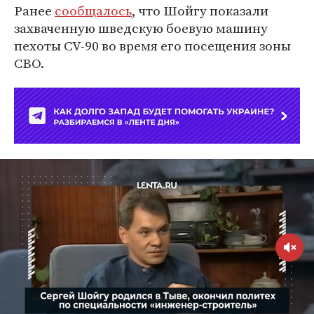
Ранее
сообщалось
, что Шойгу показали
захваченную шведскую боевую машину
пехоты СV-90 во время его посещения зоны
СВО.