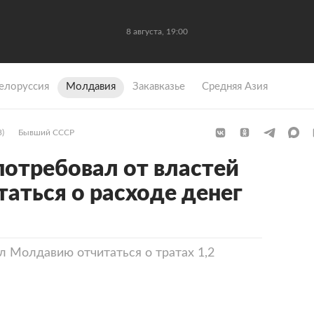
8 августа, 19:00
елоруссия
Молдавия
Закавказье
Средняя Азия
3)
Бывший СССР
отребовал от властей
аться о расходе денег
 Молдавию отчитаться о тратах 1,2