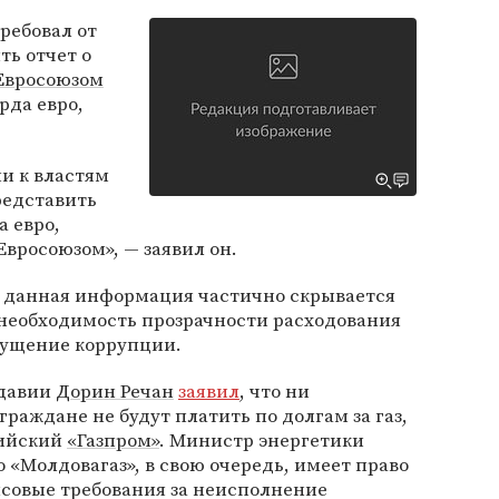
ребовал от
ть отчет о
Евросоюзом
рда евро,
и к властям
редставить
а евро,
вросоюзом», — заявил он.
о данная информация частично скрывается
 необходимость прозрачности расходования
пущение коррупции.
лдавии
Дорин Речан
заявил
, что ни
граждане не будут платить по долгам за газ,
сийский
«Газпром»
. Министр энергетики
о «Молдовагаз», в свою очередь, имеет право
совые требования за неисполнение