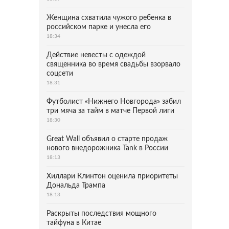
Женщина схватила чужого ребенка в
российском парке и унесла его
18:34
Действие невесты с одеждой
священника во время свадьбы взорвало
соцсети
18:31
Футболист «Нижнего Новгорода» забил
три мяча за тайм в матче Первой лиги
18:30
Great Wall объявил о старте продаж
нового внедорожника Tank в России
18:13
Хиллари Клинтон оценила приоритеты
Дональда Трампа
18:13
Раскрыты последствия мощного
тайфуна в Китае