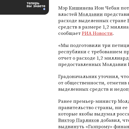
Мэр
Кишинева
Ион Чебан пот
властей
Молдавии
представи
расходе выделенных стране
средств в размере 1,2 миллиа
сообщает
РИА Новости
.
«Мы подготовили три петици
республики с требованием п
отчет о расходе 1,2 миллиард
предоставленных Молдавии Е
Градоначальник уточнил, чт
от общественности, отметив
выделенных средств и недо
Ранее премьер-министр Мо
правительство страны, ни ее 
которые якобы выдумал рос
Виктор Парликов
добавил, чт
выдвинуть «Газпрому» финан