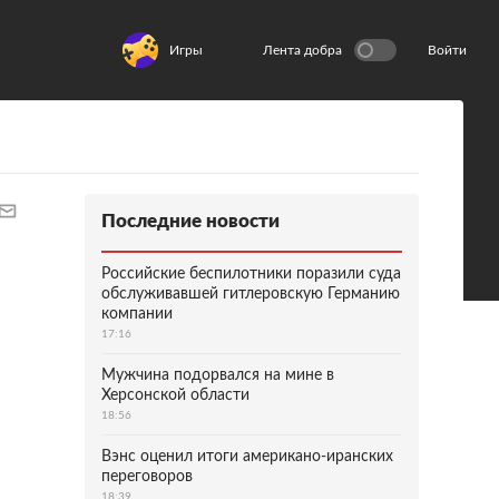
Игры
Лента добра
Войти
Последние новости
Российские беспилотники поразили суда
обслуживавшей гитлеровскую Германию
компании
17:16
Мужчина подорвался на мине в
Херсонской области
18:56
Вэнс оценил итоги американо-иранских
переговоров
18:39