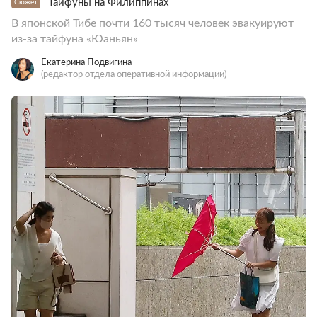
Тайфуны на Филиппинах
Сюжет
В японской Тибе почти 160 тысяч человек эвакуируют
из-за тайфуна «Юаньян»
Екатерина Подвигина
(редактор отдела оперативной информации)