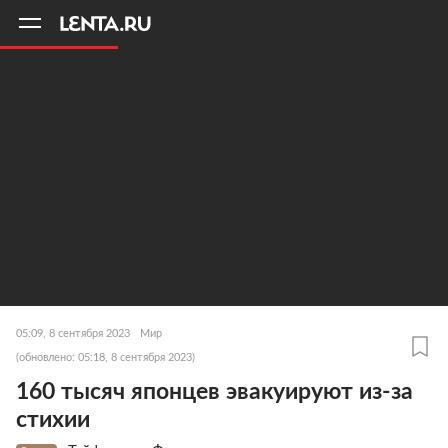
11
A
05:09, 8 сентября 2023
Мир
(обновлено: 05:18, 8 сентября 2023)
160 тысяч японцев эвакуируют из-за
стихии