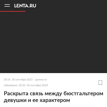
11
A
20:14, 18 сентября 2023
Ценности
(обновлено: 20:20, 18 сентября 2023)
Раскрыта связь между бюстгальтером
девушки и ее характером