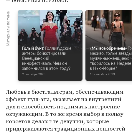
— объяснила психолог.
Материалы по теме
Голый бунт.
Голливудские
«Мы все обречены»
Гр
актеры бойкотировали
месиво, голые звезды
Венецианский
мужчины-женщины: 
кинофестиваль. Чем он
творилось на Недел
запомнился в этом году?
в Нью-Йорке?
9 сентября 2023
15 сентября 2023
Любовь к бюстгальтерам, обеспечивающим
эффект пуш-апа, указывает на внутренний
дух и способность поднимать настроение
окружающим. В то же время выбор в пользу
корсетов делают те девушки, которые
придерживаются традиционных ценностей