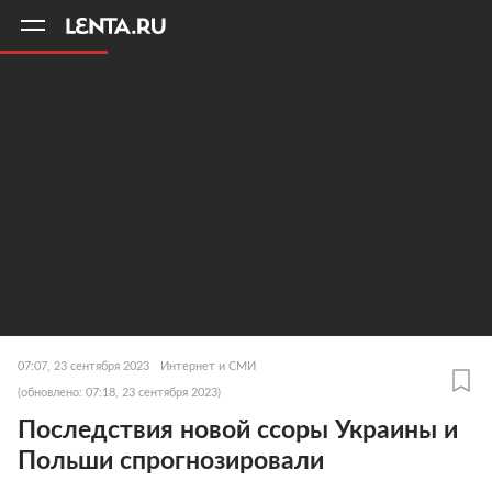
11
A
07:07, 23 сентября 2023
Интернет и СМИ
(обновлено: 07:18, 23 сентября 2023)
Последствия новой ссоры Украины и
Польши спрогнозировали