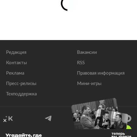
Редакция
Вакансии
Контакты
RSS
Реклама
Правовая информация
Пресс-релизы
Мини-игры
Техподдержка
18
+
Угадайте, где