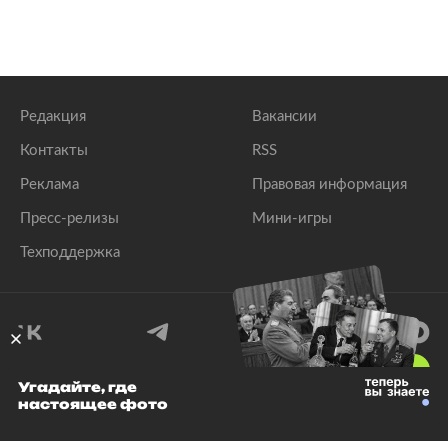
Редакция
Вакансии
Контакты
RSS
Реклама
Правовая информация
Пресс-релизы
Мини-игры
Техподдержка
18
+
Угадайте, где
настоящее фото
© 1999–2026 Все права защищены.
ООО «Лента.Ру»