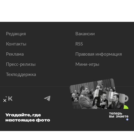
Редакция
Вакансии
Контакты
RSS
Реклама
Правовая информация
Пресс-релизы
Мини-игры
Техподдержка
18
+
Угадайте, где
настоящее фото
© 1999–2026 Все права защищены.
ООО «Лента.Ру»