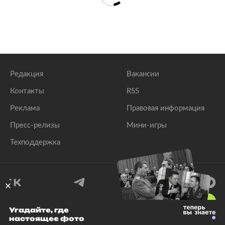
Редакция
Вакансии
Контакты
RSS
Реклама
Правовая информация
Пресс-релизы
Мини-игры
Техподдержка
18
+
Угадайте, где
настоящее фото
© 1999–2026 Все права защищены.
ООО «Лента.Ру»