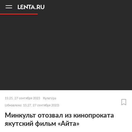
11
A
15:25, 27 сентября 2023
Культура
(обновлено: 15:27, 27 сентября 2023)
Минкульт отозвал из кинопроката
якутский фильм «Айта»