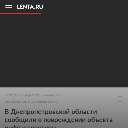
11
A
00:06, 29 сентября 2023
Бывший СССР
(обновлено: 00:30, 29 сентября 2023)
В Днепропетровской области
сообщили о повреждении объекта
инфраструктуры