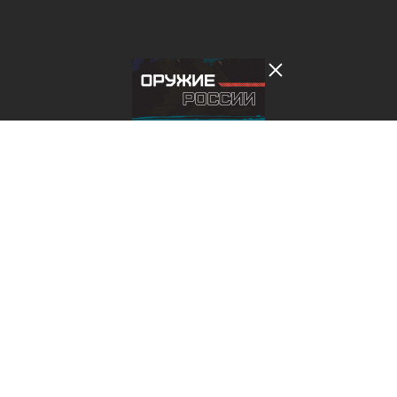
Лента добра
деактивирована. Добро
пожаловать в реальный
мир.
Оружие России: на страже Родины