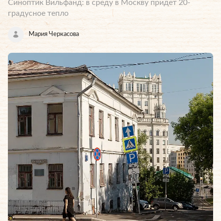
Синоптик Вильфанд: в среду в Москву придет 20-
градусное тепло
Мария Черкасова