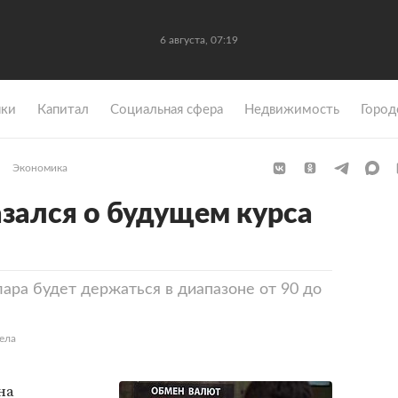
6 августа, 07:19
ки
Капитал
Социальная сфера
Недвижимость
Город
Экономика
зался о будущем курса
ара будет держаться в диапазоне от 90 до
ела
на