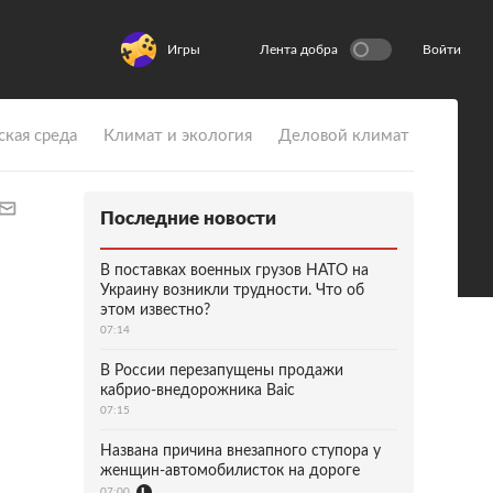
Игры
Лента добра
Войти
ская среда
Климат и экология
Деловой климат
Последние новости
В поставках военных грузов НАТО на
Украину возникли трудности. Что об
этом известно?
07:14
В России перезапущены продажи
кабрио-внедорожника Baic
07:15
Названа причина внезапного ступора у
женщин-автомобилисток на дороге
07:00