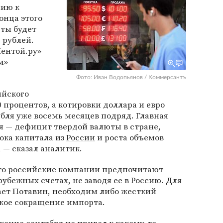
нию к
конца этого
юты будет
 рублей.
Лентой.ру»
м»
Фото: Иван Водопьянов / Коммерсантъ
ийского
0 процентов, а котировки доллара и евро
бля уже восемь месяцев подряд. Главная
я — дефицит твердой валюты в стране,
ока капитала из
России
и роста объемов
, — сказал аналитик.
, что российские компании предпочитают
рубежных счетах, не заводя ее в Россию. Для
ает Потавин, необходим либо жесткий
зкое сокращение импорта.