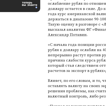
ослабление рубля по отноше
доллару остается в силе. До 
года курс американской вал
держаться в диапазоне 90-100
Такую оценку в разговоре с «
высказал аналитик ФГ «Фина
Александр Потавин
.
«С начала года позиции росс
рубля к доллару ослабли на 4
непрерывно растут против ру
причина слабости курса рубл
который стал следствием отт
расчетов за экспорт в рублях»
Влияет, по его словам, и то
оставлять валюту на своих за
решения проблемы, как счит
валютный контроль, либо ре