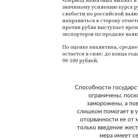
«Период налоговых выплат в 
значимому усилению курса ру
слабости по российской валю
направиться в сторону отметк
против рубля выступает вре
экспортеров по продаже валю
По оценке аналитика, средне
остается в силе: до конца го
90-100 рублей.
Способности государст
ограничены, поск
заморожены, а по
слишком помогает в у
оторванности ее от 
только введение жест
мера имеет с