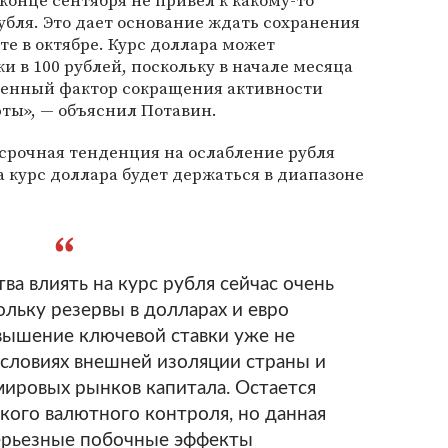
конце сентября не привел к какому-то
бля. Это дает основание ждать сохранения
те в октябре. Курс доллара может
и в 100 рублей, поскольку в начале месяца
менный фактор сокращения активности
ты», — объяснил Потавин.
срочная тенденция на ослабление рубля
да курс доллара будет держаться в диапазоне
ва влиять на курс рубля сейчас очень
ольку резервы в долларах и евро
вышение ключевой ставки уже не
словиях внешней изоляции страны и
мировых рынков капитала. Остается
кого валютного контроля, но данная
ерьезные побочные эффекты