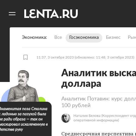
11
A
Экономика
Все
Госэкономика
Бизнес
Рын
11:37, 3 октября 2023
(обновлено: 11:48, 3 октября 2023)
Аналитик выска
доллара
Аналитик Потавин: курс долл
100 рублей
Знаменитая поза Сталина
с ладонью за пазухой была
Наталия Белова
(Корреспондент отд
не ради образа — так он
оперативной информации)
маскировал искалеченную в
детстве руку
Среднесрочная перспектива 