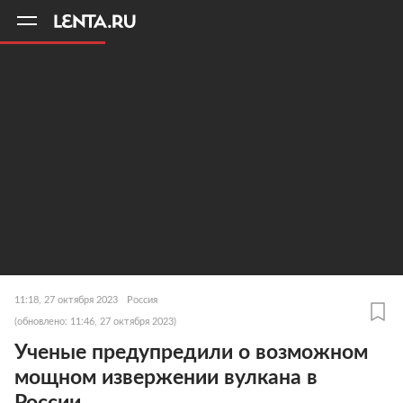
11
A
11:18, 27 октября 2023
Россия
(обновлено: 11:46, 27 октября 2023)
Ученые предупредили о возможном
мощном извержении вулкана в
России