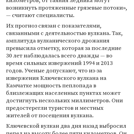
километров, от таяния ледника могут
возникнуть протяженные грязевые потоки»,
— считают специалисты.
Их прогноз связан с показателями,
связанными с деятельностью вулкана. Так,
амплитуда вулканического дрожания
превысила отметку, которая за последние
30 лет наблюдалась всего дважды — во
время сильных извержений 1994 и 2013
годов. Ученые допускают, что из-за
извержения Ключевского вулкана на
Камчатке мощность пеплопада в
близлежащих населенных пунктах может
достигнуть нескольких миллиметров. Они
предостерегли туристов и местных
жителей от посещения вулкана.
Ключевской вулкан два дня назад выбросил
пепел на высоту более пяти километров. Он