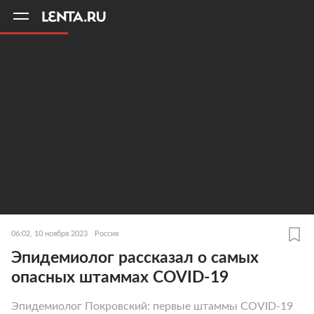
11
A
06:02, 10 ноября 2023
Россия
Эпидемиолог рассказал о самых
опасных штаммах COVID-19
Эпидемиолог Покровский: первые штаммы COVID-19