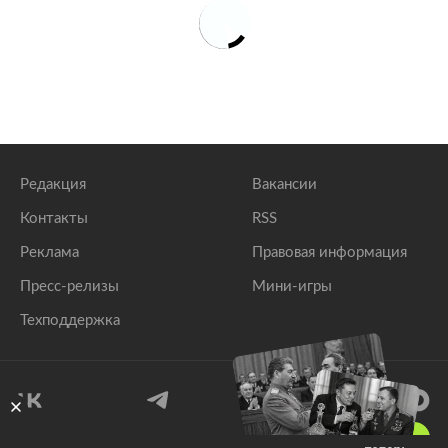
Редакция
Вакансии
Контакты
RSS
Реклама
Правовая информация
Пресс-релизы
Мини-игры
Техподдержка
18
+