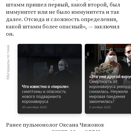
штамм пришел первый, какой второй, был
иммунитет или не было иммунитета и так
далее. Отсюда и сложность определения,
какой штамм более опасный», — заключил
он.
Материалы по теме
«Это уже другой виру
Смертность от
Что известно о «пироле»:
коронавируса рекорд
симптомы и опасность
снизилась. Неужели
нового подварианта
мировая пандемия
коронавируса
закончилась?
20 сентября 2023
2 октября 2022
Ранее пульмонолог Оксана Чижонок