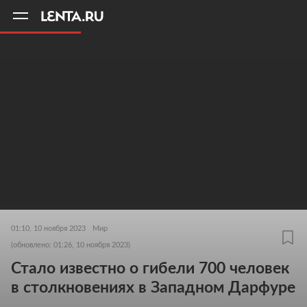
11
A
01:10, 10 ноября 2023
Мир
(обновлено: 01:26, 10 ноября 2023)
Стало известно о гибели 700 человек
в столкновениях в Западном Дарфуре