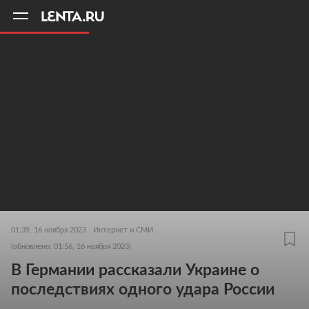
11
A
01:39, 16 ноября 2023
Интернет и СМИ
(обновлено: 01:56, 16 ноября 2023)
В Германии рассказали Украине о
последствиях одного удара России