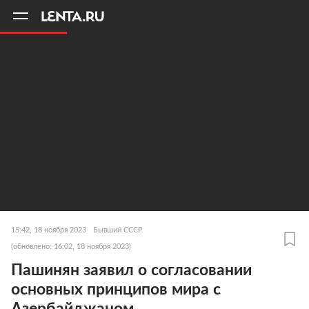
11
A
15:42, 18 ноября 2023
Бывший СССР
(обновлено: 16:02, 18 ноября 2023)
Пашинян заявил о согласовании
основных принципов мира с
Азербайджаном