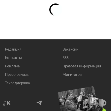
Редакция
Вакансии
Контакты
RSS
Реклама
Правовая информация
Пресс-релизы
Мини-игры
Техподдержка