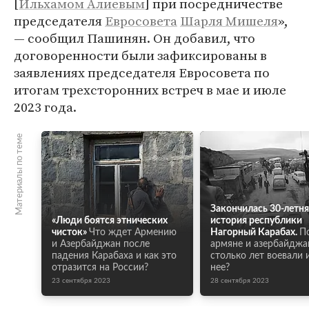
[
Ильхамом Алиевым
] при посредничестве
председателя
Евросовета
Шарля Мишеля
»,
— сообщил Пашинян. Он добавил, что
договоренности были зафиксированы в
заявлениях председателя Евросовета по
итогам трехсторонних встреч в мае и июле
2023 года.
Материалы по теме
Закончилась 30-летня
«Люди боятся этнических
история республики
чисток»
Что ждет Армению
Нагорный Карабах.
П
и Азербайджан после
армяне и азербайдж
падения Карабаха и как это
столько лет воевали и
отразится на России?
нее?
23 сентября 2023
28 сентября 2023