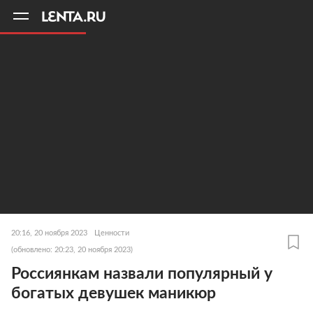
11
A
20:16, 20 ноября 2023
Ценности
(обновлено: 20:23, 20 ноября 2023)
Россиянкам назвали популярный у
богатых девушек маникюр