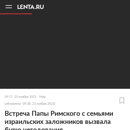
11
A
09:17, 23 ноября 2023
Мир
(обновлено: 09:38, 23 ноября 2023)
Встреча Папы Римского с семьями
израильских заложников вызвала
бурю негодования