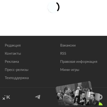
Редакция
Вакансии
Контакты
RSS
Реклама
Правовая информация
Пресс-релизы
Мини-игры
Техподдержка