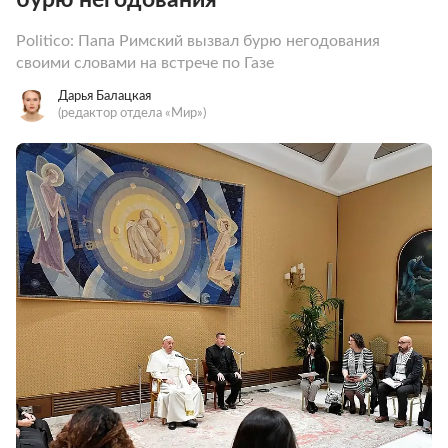
Politico: Папа Римский вызвал бурю негодования
своими словами на встрече по Газе
Дарья Балацкая
(редактор отдела «Мир»)